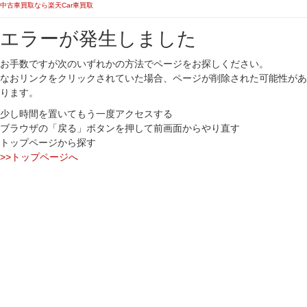
中古車買取なら楽天Car車買取
エラーが発生しました
お手数ですが次のいずれかの方法でページをお探しください。
なおリンクをクリックされていた場合、ページが削除された可能性があ
ります。
少し時間を置いてもう一度アクセスする
ブラウザの「戻る」ボタンを押して前画面からやり直す
トップページから探す
>>トップページへ