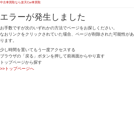
中古車買取なら楽天Car車買取
エラーが発生しました
お手数ですが次のいずれかの方法でページをお探しください。
なおリンクをクリックされていた場合、ページが削除された可能性があ
ります。
少し時間を置いてもう一度アクセスする
ブラウザの「戻る」ボタンを押して前画面からやり直す
トップページから探す
>>トップページへ