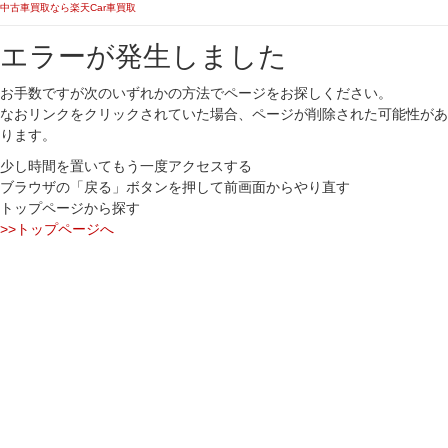
中古車買取なら楽天Car車買取
エラーが発生しました
お手数ですが次のいずれかの方法でページをお探しください。
なおリンクをクリックされていた場合、ページが削除された可能性があ
ります。
少し時間を置いてもう一度アクセスする
ブラウザの「戻る」ボタンを押して前画面からやり直す
トップページから探す
>>トップページへ