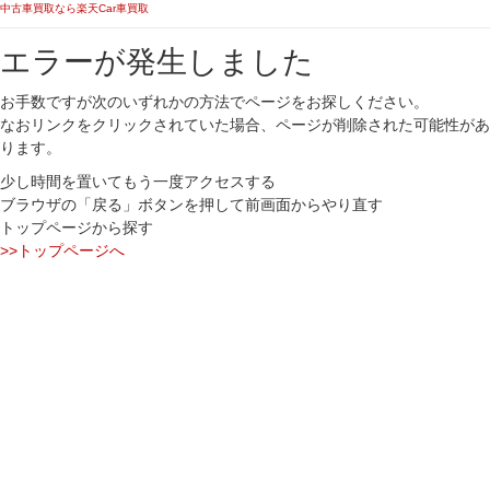
中古車買取なら楽天Car車買取
エラーが発生しました
お手数ですが次のいずれかの方法でページをお探しください。
なおリンクをクリックされていた場合、ページが削除された可能性があ
ります。
少し時間を置いてもう一度アクセスする
ブラウザの「戻る」ボタンを押して前画面からやり直す
トップページから探す
>>トップページへ