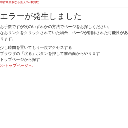
中古車買取なら楽天Car車買取
エラーが発生しました
お手数ですが次のいずれかの方法でページをお探しください。
なおリンクをクリックされていた場合、ページが削除された可能性があ
ります。
少し時間を置いてもう一度アクセスする
ブラウザの「戻る」ボタンを押して前画面からやり直す
トップページから探す
>>トップページへ