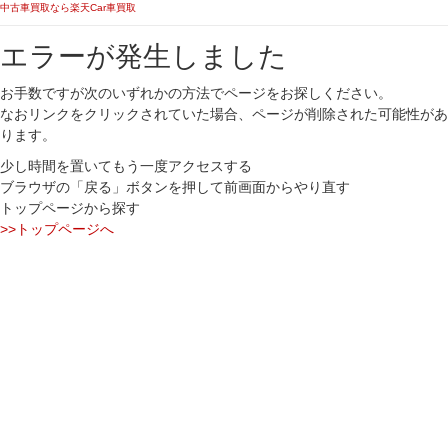
中古車買取なら楽天Car車買取
エラーが発生しました
お手数ですが次のいずれかの方法でページをお探しください。
なおリンクをクリックされていた場合、ページが削除された可能性があ
ります。
少し時間を置いてもう一度アクセスする
ブラウザの「戻る」ボタンを押して前画面からやり直す
トップページから探す
>>トップページへ