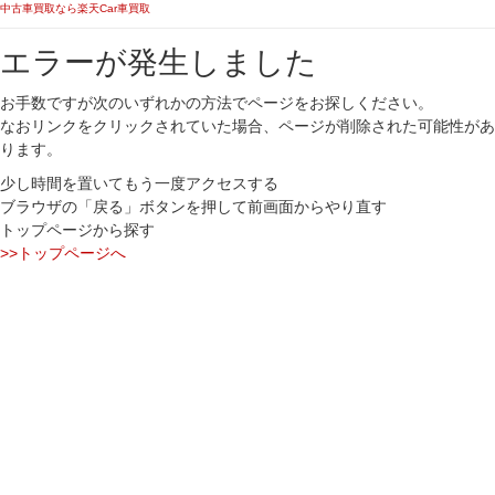
中古車買取なら楽天Car車買取
エラーが発生しました
お手数ですが次のいずれかの方法でページをお探しください。
なおリンクをクリックされていた場合、ページが削除された可能性があ
ります。
少し時間を置いてもう一度アクセスする
ブラウザの「戻る」ボタンを押して前画面からやり直す
トップページから探す
>>トップページへ