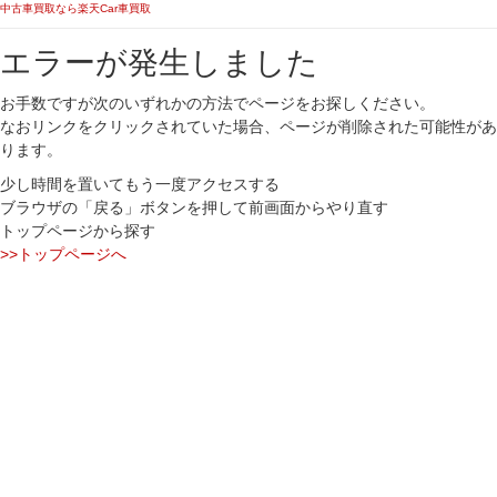
中古車買取なら楽天Car車買取
エラーが発生しました
お手数ですが次のいずれかの方法でページをお探しください。
なおリンクをクリックされていた場合、ページが削除された可能性があ
ります。
少し時間を置いてもう一度アクセスする
ブラウザの「戻る」ボタンを押して前画面からやり直す
トップページから探す
>>トップページへ