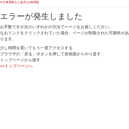
中古車買取なら楽天Car車買取
エラーが発生しました
お手数ですが次のいずれかの方法でページをお探しください。
なおリンクをクリックされていた場合、ページが削除された可能性があ
ります。
少し時間を置いてもう一度アクセスする
ブラウザの「戻る」ボタンを押して前画面からやり直す
トップページから探す
>>トップページへ