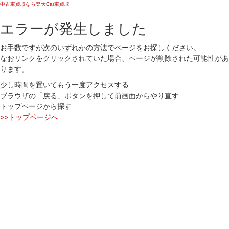
中古車買取なら楽天Car車買取
エラーが発生しました
お手数ですが次のいずれかの方法でページをお探しください。
なおリンクをクリックされていた場合、ページが削除された可能性があ
ります。
少し時間を置いてもう一度アクセスする
ブラウザの「戻る」ボタンを押して前画面からやり直す
トップページから探す
>>トップページへ