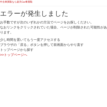
中古車買取なら楽天Car車買取
エラーが発生しました
お手数ですが次のいずれかの方法でページをお探しください。
なおリンクをクリックされていた場合、ページが削除された可能性があ
ります。
少し時間を置いてもう一度アクセスする
ブラウザの「戻る」ボタンを押して前画面からやり直す
トップページから探す
>>トップページへ