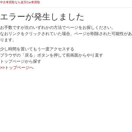
中古車買取なら楽天Car車買取
エラーが発生しました
お手数ですが次のいずれかの方法でページをお探しください。
なおリンクをクリックされていた場合、ページが削除された可能性があ
ります。
少し時間を置いてもう一度アクセスする
ブラウザの「戻る」ボタンを押して前画面からやり直す
トップページから探す
>>トップページへ