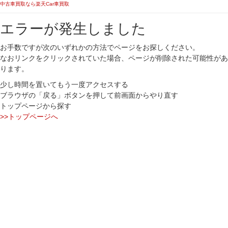
中古車買取なら楽天Car車買取
エラーが発生しました
お手数ですが次のいずれかの方法でページをお探しください。
なおリンクをクリックされていた場合、ページが削除された可能性があ
ります。
少し時間を置いてもう一度アクセスする
ブラウザの「戻る」ボタンを押して前画面からやり直す
トップページから探す
>>トップページへ