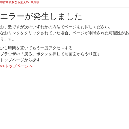
中古車買取なら楽天Car車買取
エラーが発生しました
お手数ですが次のいずれかの方法でページをお探しください。
なおリンクをクリックされていた場合、ページが削除された可能性があ
ります。
少し時間を置いてもう一度アクセスする
ブラウザの「戻る」ボタンを押して前画面からやり直す
トップページから探す
>>トップページへ