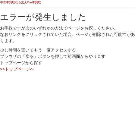
中古車買取なら楽天Car車買取
エラーが発生しました
お手数ですが次のいずれかの方法でページをお探しください。
なおリンクをクリックされていた場合、ページが削除された可能性があ
ります。
少し時間を置いてもう一度アクセスする
ブラウザの「戻る」ボタンを押して前画面からやり直す
トップページから探す
>>トップページへ