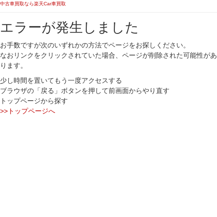
中古車買取なら楽天Car車買取
エラーが発生しました
お手数ですが次のいずれかの方法でページをお探しください。
なおリンクをクリックされていた場合、ページが削除された可能性があ
ります。
少し時間を置いてもう一度アクセスする
ブラウザの「戻る」ボタンを押して前画面からやり直す
トップページから探す
>>トップページへ