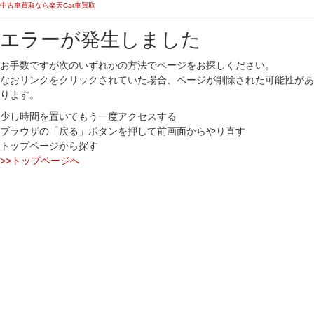
中古車買取なら楽天Car車買取
エラーが発生しました
お手数ですが次のいずれかの方法でページをお探しください。
なおリンクをクリックされていた場合、ページが削除された可能性があ
ります。
少し時間を置いてもう一度アクセスする
ブラウザの「戻る」ボタンを押して前画面からやり直す
トップページから探す
>>トップページへ