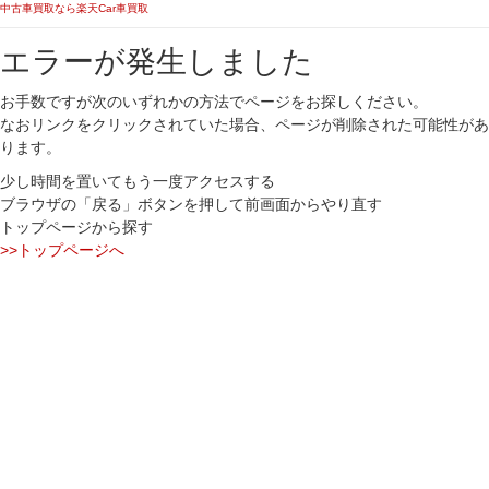
中古車買取なら楽天Car車買取
エラーが発生しました
お手数ですが次のいずれかの方法でページをお探しください。
なおリンクをクリックされていた場合、ページが削除された可能性があ
ります。
少し時間を置いてもう一度アクセスする
ブラウザの「戻る」ボタンを押して前画面からやり直す
トップページから探す
>>トップページへ