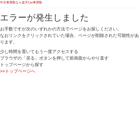
中古車買取なら楽天Car車買取
エラーが発生しました
お手数ですが次のいずれかの方法でページをお探しください。
なおリンクをクリックされていた場合、ページが削除された可能性があ
ります。
少し時間を置いてもう一度アクセスする
ブラウザの「戻る」ボタンを押して前画面からやり直す
トップページから探す
>>トップページへ