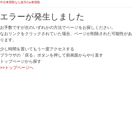
中古車買取なら楽天Car車買取
エラーが発生しました
お手数ですが次のいずれかの方法でページをお探しください。
なおリンクをクリックされていた場合、ページが削除された可能性があ
ります。
少し時間を置いてもう一度アクセスする
ブラウザの「戻る」ボタンを押して前画面からやり直す
トップページから探す
>>トップページへ