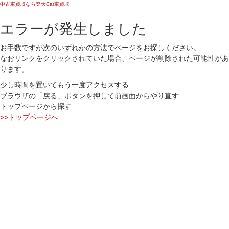
中古車買取なら楽天Car車買取
エラーが発生しました
お手数ですが次のいずれかの方法でページをお探しください。
なおリンクをクリックされていた場合、ページが削除された可能性があ
ります。
少し時間を置いてもう一度アクセスする
ブラウザの「戻る」ボタンを押して前画面からやり直す
トップページから探す
>>トップページへ