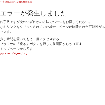
中古車買取なら楽天Car車買取
エラーが発生しました
お手数ですが次のいずれかの方法でページをお探しください。
なおリンクをクリックされていた場合、ページが削除された可能性があ
ります。
少し時間を置いてもう一度アクセスする
ブラウザの「戻る」ボタンを押して前画面からやり直す
トップページから探す
>>トップページへ