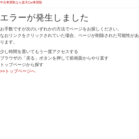
中古車買取なら楽天Car車買取
エラーが発生しました
お手数ですが次のいずれかの方法でページをお探しください。
なおリンクをクリックされていた場合、ページが削除された可能性があ
ります。
少し時間を置いてもう一度アクセスする
ブラウザの「戻る」ボタンを押して前画面からやり直す
トップページから探す
>>トップページへ