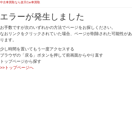
中古車買取なら楽天Car車買取
エラーが発生しました
お手数ですが次のいずれかの方法でページをお探しください。
なおリンクをクリックされていた場合、ページが削除された可能性があ
ります。
少し時間を置いてもう一度アクセスする
ブラウザの「戻る」ボタンを押して前画面からやり直す
トップページから探す
>>トップページへ