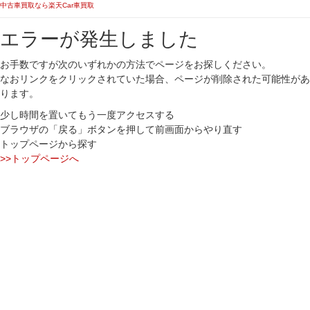
中古車買取なら楽天Car車買取
エラーが発生しました
お手数ですが次のいずれかの方法でページをお探しください。
なおリンクをクリックされていた場合、ページが削除された可能性があ
ります。
少し時間を置いてもう一度アクセスする
ブラウザの「戻る」ボタンを押して前画面からやり直す
トップページから探す
>>トップページへ