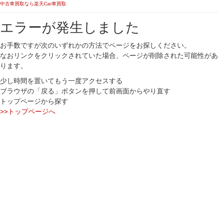
中古車買取なら楽天Car車買取
エラーが発生しました
お手数ですが次のいずれかの方法でページをお探しください。
なおリンクをクリックされていた場合、ページが削除された可能性があ
ります。
少し時間を置いてもう一度アクセスする
ブラウザの「戻る」ボタンを押して前画面からやり直す
トップページから探す
>>トップページへ