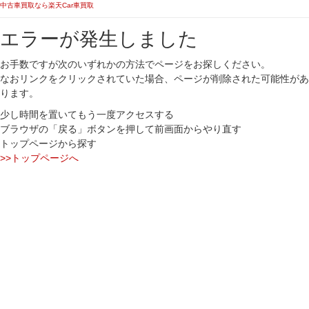
中古車買取なら楽天Car車買取
エラーが発生しました
お手数ですが次のいずれかの方法でページをお探しください。
なおリンクをクリックされていた場合、ページが削除された可能性があ
ります。
少し時間を置いてもう一度アクセスする
ブラウザの「戻る」ボタンを押して前画面からやり直す
トップページから探す
>>トップページへ