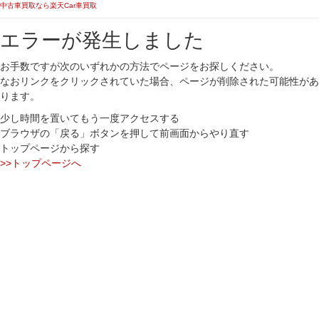
中古車買取なら楽天Car車買取
エラーが発生しました
お手数ですが次のいずれかの方法でページをお探しください。
なおリンクをクリックされていた場合、ページが削除された可能性があ
ります。
少し時間を置いてもう一度アクセスする
ブラウザの「戻る」ボタンを押して前画面からやり直す
トップページから探す
>>トップページへ