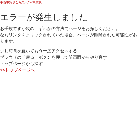
中古車買取なら楽天Car車買取
エラーが発生しました
お手数ですが次のいずれかの方法でページをお探しください。
なおリンクをクリックされていた場合、ページが削除された可能性があ
ります。
少し時間を置いてもう一度アクセスする
ブラウザの「戻る」ボタンを押して前画面からやり直す
トップページから探す
>>トップページへ