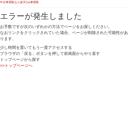
中古車買取なら楽天Car車買取
エラーが発生しました
お手数ですが次のいずれかの方法でページをお探しください。
なおリンクをクリックされていた場合、ページが削除された可能性があ
ります。
少し時間を置いてもう一度アクセスする
ブラウザの「戻る」ボタンを押して前画面からやり直す
トップページから探す
>>トップページへ