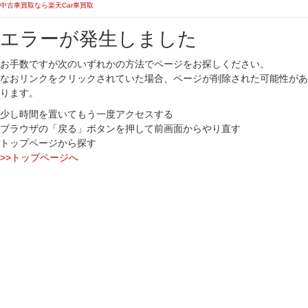
中古車買取なら楽天Car車買取
エラーが発生しました
お手数ですが次のいずれかの方法でページをお探しください。
なおリンクをクリックされていた場合、ページが削除された可能性があ
ります。
少し時間を置いてもう一度アクセスする
ブラウザの「戻る」ボタンを押して前画面からやり直す
トップページから探す
>>トップページへ