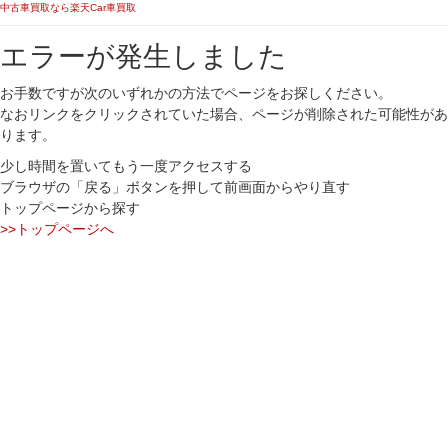
中古車買取なら楽天Car車買取
エラーが発生しました
お手数ですが次のいずれかの方法でページをお探しください。
なおリンクをクリックされていた場合、ページが削除された可能性があ
ります。
少し時間を置いてもう一度アクセスする
ブラウザの「戻る」ボタンを押して前画面からやり直す
トップページから探す
>>トップページへ