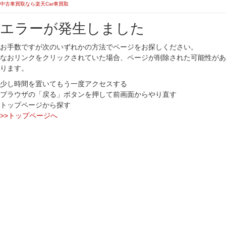
中古車買取なら楽天Car車買取
エラーが発生しました
お手数ですが次のいずれかの方法でページをお探しください。
なおリンクをクリックされていた場合、ページが削除された可能性があ
ります。
少し時間を置いてもう一度アクセスする
ブラウザの「戻る」ボタンを押して前画面からやり直す
トップページから探す
>>トップページへ