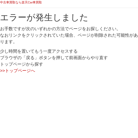
中古車買取なら楽天Car車買取
エラーが発生しました
お手数ですが次のいずれかの方法でページをお探しください。
なおリンクをクリックされていた場合、ページが削除された可能性があ
ります。
少し時間を置いてもう一度アクセスする
ブラウザの「戻る」ボタンを押して前画面からやり直す
トップページから探す
>>トップページへ