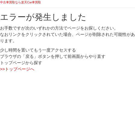
中古車買取なら楽天Car車買取
エラーが発生しました
お手数ですが次のいずれかの方法でページをお探しください。
なおリンクをクリックされていた場合、ページが削除された可能性があ
ります。
少し時間を置いてもう一度アクセスする
ブラウザの「戻る」ボタンを押して前画面からやり直す
トップページから探す
>>トップページへ