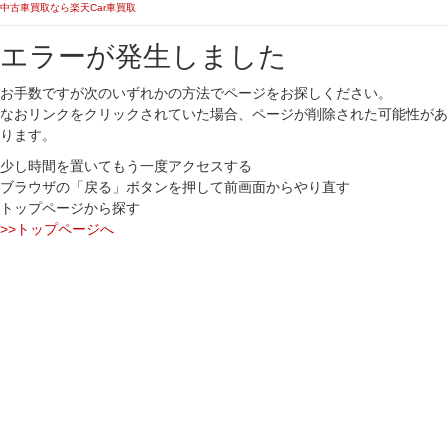
中古車買取なら楽天Car車買取
エラーが発生しました
お手数ですが次のいずれかの方法でページをお探しください。
なおリンクをクリックされていた場合、ページが削除された可能性があ
ります。
少し時間を置いてもう一度アクセスする
ブラウザの「戻る」ボタンを押して前画面からやり直す
トップページから探す
>>トップページへ