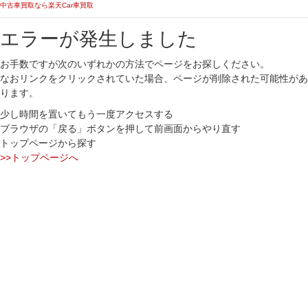
中古車買取なら楽天Car車買取
エラーが発生しました
お手数ですが次のいずれかの方法でページをお探しください。
なおリンクをクリックされていた場合、ページが削除された可能性があ
ります。
少し時間を置いてもう一度アクセスする
ブラウザの「戻る」ボタンを押して前画面からやり直す
トップページから探す
>>トップページへ