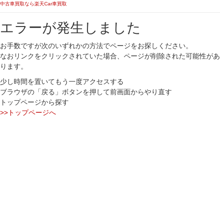
中古車買取なら楽天Car車買取
エラーが発生しました
お手数ですが次のいずれかの方法でページをお探しください。
なおリンクをクリックされていた場合、ページが削除された可能性があ
ります。
少し時間を置いてもう一度アクセスする
ブラウザの「戻る」ボタンを押して前画面からやり直す
トップページから探す
>>トップページへ