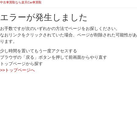
中古車買取なら楽天Car車買取
エラーが発生しました
お手数ですが次のいずれかの方法でページをお探しください。
なおリンクをクリックされていた場合、ページが削除された可能性があ
ります。
少し時間を置いてもう一度アクセスする
ブラウザの「戻る」ボタンを押して前画面からやり直す
トップページから探す
>>トップページへ