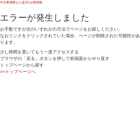
中古車買取なら楽天Car車買取
エラーが発生しました
お手数ですが次のいずれかの方法でページをお探しください。
なおリンクをクリックされていた場合、ページが削除された可能性があ
ります。
少し時間を置いてもう一度アクセスする
ブラウザの「戻る」ボタンを押して前画面からやり直す
トップページから探す
>>トップページへ