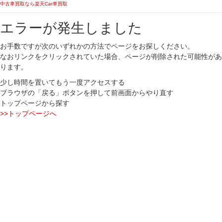
中古車買取なら楽天Car車買取
エラーが発生しました
お手数ですが次のいずれかの方法でページをお探しください。
なおリンクをクリックされていた場合、ページが削除された可能性があ
ります。
少し時間を置いてもう一度アクセスする
ブラウザの「戻る」ボタンを押して前画面からやり直す
トップページから探す
>>トップページへ