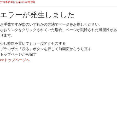
中古車買取なら楽天Car車買取
エラーが発生しました
お手数ですが次のいずれかの方法でページをお探しください。
なおリンクをクリックされていた場合、ページが削除された可能性があ
ります。
少し時間を置いてもう一度アクセスする
ブラウザの「戻る」ボタンを押して前画面からやり直す
トップページから探す
>>トップページへ