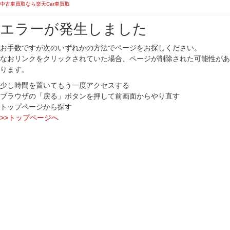
中古車買取なら楽天Car車買取
エラーが発生しました
お手数ですが次のいずれかの方法でページをお探しください。
なおリンクをクリックされていた場合、ページが削除された可能性があ
ります。
少し時間を置いてもう一度アクセスする
ブラウザの「戻る」ボタンを押して前画面からやり直す
トップページから探す
>>トップページへ