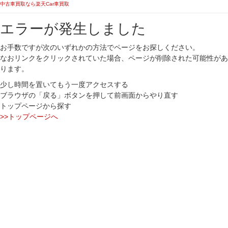
中古車買取なら楽天Car車買取
エラーが発生しました
お手数ですが次のいずれかの方法でページをお探しください。
なおリンクをクリックされていた場合、ページが削除された可能性があ
ります。
少し時間を置いてもう一度アクセスする
ブラウザの「戻る」ボタンを押して前画面からやり直す
トップページから探す
>>トップページへ