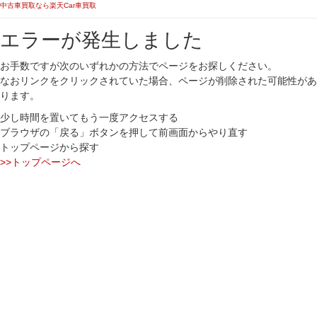
中古車買取なら楽天Car車買取
エラーが発生しました
お手数ですが次のいずれかの方法でページをお探しください。
なおリンクをクリックされていた場合、ページが削除された可能性があ
ります。
少し時間を置いてもう一度アクセスする
ブラウザの「戻る」ボタンを押して前画面からやり直す
トップページから探す
>>トップページへ