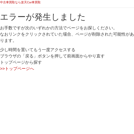
中古車買取なら楽天Car車買取
エラーが発生しました
お手数ですが次のいずれかの方法でページをお探しください。
なおリンクをクリックされていた場合、ページが削除された可能性があ
ります。
少し時間を置いてもう一度アクセスする
ブラウザの「戻る」ボタンを押して前画面からやり直す
トップページから探す
>>トップページへ