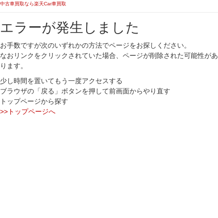
中古車買取なら楽天Car車買取
エラーが発生しました
お手数ですが次のいずれかの方法でページをお探しください。
なおリンクをクリックされていた場合、ページが削除された可能性があ
ります。
少し時間を置いてもう一度アクセスする
ブラウザの「戻る」ボタンを押して前画面からやり直す
トップページから探す
>>トップページへ