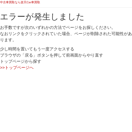
中古車買取なら楽天Car車買取
エラーが発生しました
お手数ですが次のいずれかの方法でページをお探しください。
なおリンクをクリックされていた場合、ページが削除された可能性があ
ります。
少し時間を置いてもう一度アクセスする
ブラウザの「戻る」ボタンを押して前画面からやり直す
トップページから探す
>>トップページへ