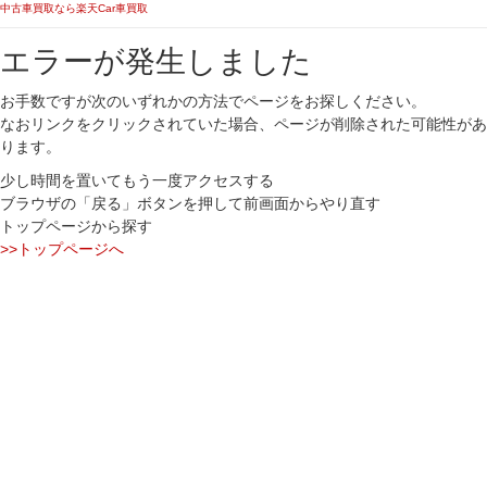
中古車買取なら楽天Car車買取
エラーが発生しました
お手数ですが次のいずれかの方法でページをお探しください。
なおリンクをクリックされていた場合、ページが削除された可能性があ
ります。
少し時間を置いてもう一度アクセスする
ブラウザの「戻る」ボタンを押して前画面からやり直す
トップページから探す
>>トップページへ