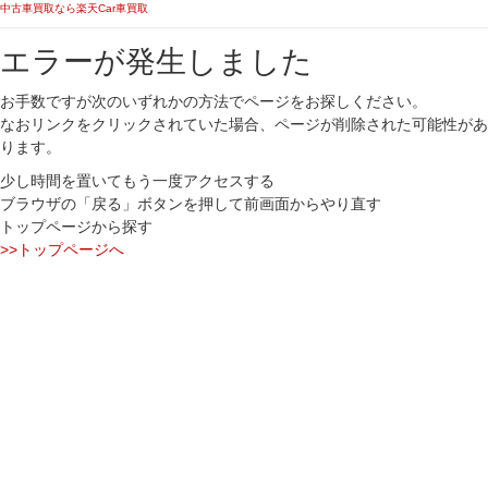
中古車買取なら楽天Car車買取
エラーが発生しました
お手数ですが次のいずれかの方法でページをお探しください。
なおリンクをクリックされていた場合、ページが削除された可能性があ
ります。
少し時間を置いてもう一度アクセスする
ブラウザの「戻る」ボタンを押して前画面からやり直す
トップページから探す
>>トップページへ